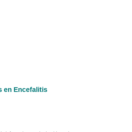
Medisch
en Encefalitis
Onderz
1 dece